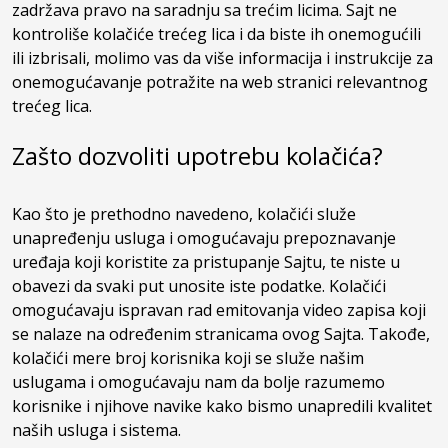
zadržava pravo na saradnju sa trećim licima. Sajt ne
kontroliše kolačiće trećeg lica i da biste ih onemogućili
ili izbrisali, molimo vas da više informacija i instrukcije za
onemogućavanje potražite na web stranici relevantnog
trećeg lica.
Zašto dozvoliti upotrebu kolačića?
Kao što je prethodno navedeno, kolačići služe
unapređenju usluga i omogućavaju prepoznavanje
uređaja koji koristite za pristupanje Sajtu, te niste u
obavezi da svaki put unosite iste podatke. Kolačići
omogućavaju ispravan rad emitovanja video zapisa koji
se nalaze na određenim stranicama ovog Sajta. Takođe,
kolačići mere broj korisnika koji se služe našim
uslugama i omogućavaju nam da bolje razumemo
korisnike i njihove navike kako bismo unapredili kvalitet
naših usluga i sistema.