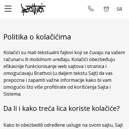
SR
✕
Početna
Ulogujte se
Politika o kolačićima
Prodavnica
Kolačići su mali tekstualni fajlovi koji se čuvaju na vašem
Kontakt
računaru ili mobilnom uređaju. Kolačići obezbeđuju
efikasnije funkcionisanje web sajtova i stranica i
omogućavaju Brattvoi (u daljem tekstu Sajt) da vas
prepozna i zapamti važne informacije kako bi vam
omogućio što više profitirate od korišćenja Sajta i
Sistema.
Da li i kako treća lica koriste kolačiće?
Kako bi obezbedili određene usluge na ovom sajtu, Sajt