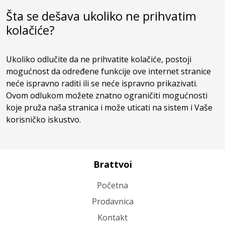
Šta se dešava ukoliko ne prihvatim
kolačiće?
Ukoliko odlučite da ne prihvatite kolačiće, postoji
mogućnost da određene funkcije ove internet stranice
neće ispravno raditi ili se neće ispravno prikazivati.
Ovom odlukom možete znatno ograničiti mogućnosti
koje pruža naša stranica i može uticati na sistem i Vaše
korisničko iskustvo.
Brattvoi
Početna
Prodavnica
Kontakt