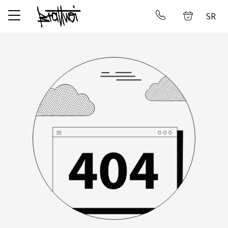
SR
✕
Početna
Ulogujte se
Prodavnica
Kontakt