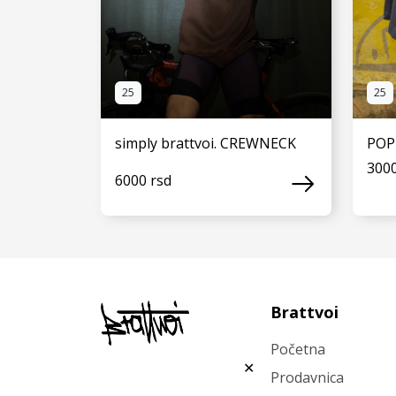
25
25
simply brattvoi. CREWNECK
POP
3000
6000 rsd
VIDI JOŠ
Brattvoi
Početna
✕
Prodavnica