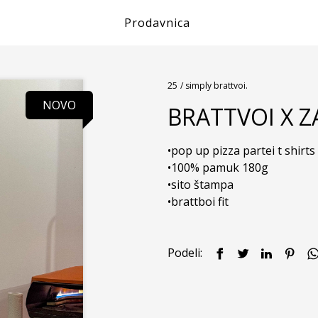
Prodavnica
25
/ simply brattvoi.
NOVO
BRATTVOI X Z
•pop up pizza partei t shirts 
•100% pamuk 180g  

•sito štampa  

•brattboi fit
Podeli: