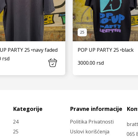
25
UP PARTY 25 •navy faded
POP UP PARTY 25 •black
 rsd
3000.00 rsd
VIDI JOŠ
VIDI JOŠ
Kategorije
Pravne informacije
Kon
24
Politika Privatnosti
brat
25
Uslovi korišćenja
065 