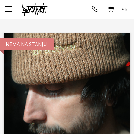
SR
✕
Početna
Ulogujte se
NEMA NA STANJU
Prodavnica
Kontakt